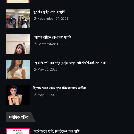
খুলনায় মুক্তি পেল ‘দেলুপি’
November 07, 2025
'আমার দায়িত্ব কে নেবে' সানাই
September 16, 2025
‘অ্যানিমেল’-এর নগ্ন দৃশ্যের জন্য অডিশন দিয়েছিলেন সারা
May 05, 2025
ইমেজ ভেঙে বোল্ড লুকে স্টার জলসার নায়িকা
May 05, 2025
সর্বাধিক পঠিত
গর্তে পড়লে হাতি, চামচিকেও মারে লাথি