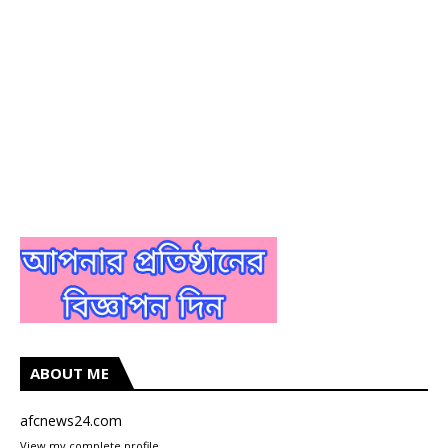
ABOUT ME
afcnews24.com
View my complete profile