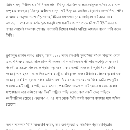
তিনি বলেন, দীর্ঘদিন ধরে তিনি এলাকার বিভিন্ন সামাজিক ও জনসেবামূলক কর্মকাণ্ডের সঙ্গে
সম্পৃক্ত রয়েছেন। নিজস্ব অর্থায়নে রাস্তা-ঘাট উন্নয়ন, মসজিদ-মাদ্রাসায় সহযোগিতা, গরিব
ও অসহায় মানুষের পাশে দাঁড়ানোসহ বিভিন্ন সমাজসেবামূলক কার্যক্রম পরিচালনা করে
আসছেন। তার এসব কর্মকাণ্ডে সন্তুষ্ট হয়ে স্থানীয় জনগণ তাকে চাঁদখালী ইউনিয়নের ৬
নম্বর ওয়ার্ডের সম্ভাব্য মেম্বার পদপ্রার্থী হিসেবে সমর্থন জানিয়ে আসছেন বলেও দাবি করেন
তিনি।
মুশফিকুর রহমান আরও জানান, তিনি ২০১২ সালে চাঁদখালী সুলতানিয়া দাখিল মাদ্রাসা থেকে
এসএসসি এবং ২০১৪ সালে চাঁদখালী কলেজ থেকে এইচএসসি পরীক্ষায় অংশগ্রহণ করেন।
পরবর্তীতে ২০১৫ সাল থেকে প্রায় দেড় বছর ঢাকায় একটি বেসরকারি প্রতিষ্ঠানে চাকরি
করেন। পরে ২০১৭ সালে নিজ এলাকার নন্টু ও রফিকুলের সঙ্গে যৌথভাবে মাংসের ব্যবসা শুরু
করেন। চাকরি ও ব্যবসা থেকে অর্জিত অর্থ দিয়ে ২০১৮ সালের শেষ দিকে ডাউন পেমেন্টের
মাধ্যমে একটি মাহিন্দ্র গাড়ি ক্রয় করেন। পরবর্তীতে সততা ও পরিশ্রমের মাধ্যমে ব্যবসা
সম্প্রসারণ করে বর্তমানে তার তিনটি মাহিন্দ্র গাড়ি রয়েছে এবং একটি ভেকু গাড়িতে
অংশীদারিত্ব রয়েছে। এছাড়াও ২০২৫ সাল থেকে তিনি পাথরী কয়লার ব্যবসার সঙ্গে জড়িত
রয়েছেন।
সংবাদ সম্মেলনে তিনি অভিযোগ করেন, তার জনপ্রিয়তা ও সামাজিক গ্রহণযোগ্যতায়