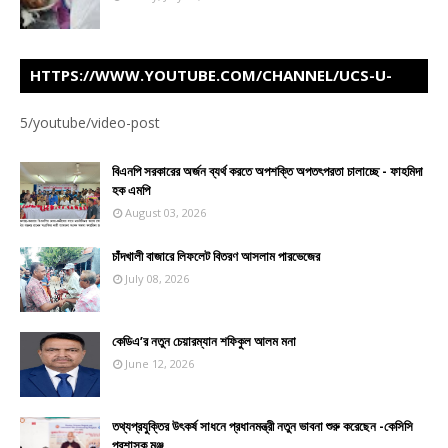
HTTPS://WWW.YOUTUBE.COM/CHANNEL/UCS-U-
Z5FIJVAHD460ITOTWW
5/youtube/video-post
বিএনপি সরকারের অর্জন ব্যর্থ করতে অপশক্তি অপতৎপরতা চালাচ্ছে - ফাহমিদা
হক এমপি
August 03, 2026
চাঁদখালী বাজারে লিফলেট বিতরণ আসলাম পারভেজের
July 08, 2026
কেডিএ’র নতুন চেয়ারম্যান শফিকুল আলম মনা
June 12, 2026
তথ্যপ্রযুক্তির উৎকর্ষ সাধনে প্রধানমন্ত্রী নতুন ভাবনা শুরু করেছেন -কেসিসি
প্রশাসক মঞ্জু