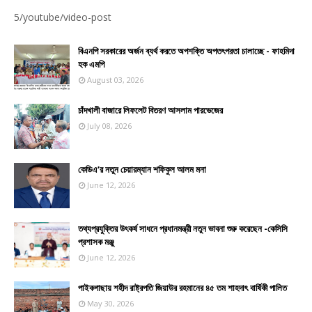
Z5FIJVAHD460ITOTWW
5/youtube/video-post
বিএনপি সরকারের অর্জন ব্যর্থ করতে অপশক্তি অপতৎপরতা চালাচ্ছে - ফাহমিদা
হক এমপি
August 03, 2026
চাঁদখালী বাজারে লিফলেট বিতরণ আসলাম পারভেজের
July 08, 2026
কেডিএ’র নতুন চেয়ারম্যান শফিকুল আলম মনা
June 12, 2026
তথ্যপ্রযুক্তির উৎকর্ষ সাধনে প্রধানমন্ত্রী নতুন ভাবনা শুরু করেছেন -কেসিসি
প্রশাসক মঞ্জু
June 12, 2026
পাইকগাছায় শহীদ রাষ্ট্রপতি জিয়াউর রহমানের ৪৫ তম শাহদাৎ বার্ষিকী পালিত
May 30, 2026