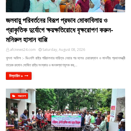
জলবায়ু পরিবর্তনের বিরূপ প্রভাব মোকাবিলায় ও
প্রাকৃতিক দুর্যোগে ক্ষয়ক্ষতিরোধে বৃক্ষরোপণ করুন-
মনিরুল হাসান বাপ্পি
afcnews24.com
Saturday, August 08, 2026
খুলনা অফিস :- বিএনপি রাষ্ট্র পরিচালনার দায়িত্ব নেয়ার পর দলের চেয়ারম্যান ও মাননীয় প্রধানমন্ত্রী
তারেক রহমান ঘোষিত রাষ্ট্র সংস্কার ও জনকল্যাণমূলক কর্…
বিস্তারিত »
সারাদেশ