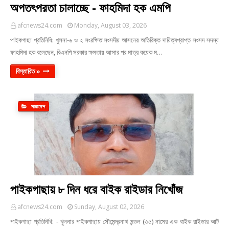
অপতৎপরতা চালাচ্ছে - ফাহমিদা হক এমপি
afcnews24.com
Monday, August 03, 2026
পাইকগাছা প্রতিনিধি: খুলনা-৬ ও ২ সংরক্ষিত সংসদীয় আসনের অতিরিক্ত দায়িত্বপ্রাপ্ত সংসদ সদস্য
ফাহমিদা হক বলেছেন, বিএনপি সরকার ক্ষমতায় আসার পর মাত্র কয়েক ম…
বিস্তারিত »
সারাদেশ
পাইকগাছায় ৮ দিন ধরে বাইক রাইডার নিখোঁজ
afcnews24.com
Sunday, August 02, 2026
পাইকগাছা প্রতিনিধি: - খুলনার পাইকগাছায় সৌমেন্দ্রনাথ মন্ডল (৩৫) নামের এক বাইক রাইডার আট