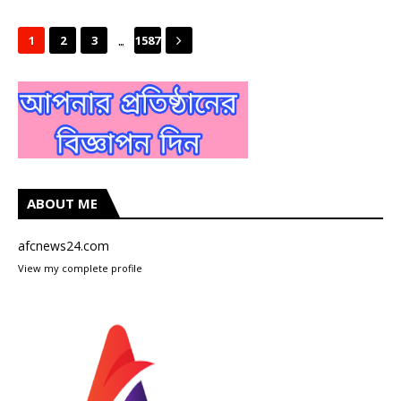
...
1
2
3
1587
ABOUT ME
afcnews24.com
View my complete profile