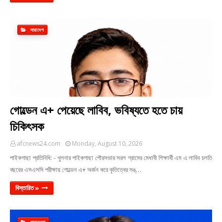
সারাদেশ
গোল্ডেন এ+ পেয়েছে লাবিব, ভবিষ্যতে হতে চায়
চিকিৎসক
afcnews24.com
Monday, August 10, 2026
পাইকগাছা প্রতিনিধি: - খুলনার পাইকগাছা পৌরসভার সরল গ্রামের মেধাবী শিক্ষার্থী এম এ লাবিব চলতি
বছরের এসএসসি পরীক্ষায় গোল্ডেন এ+ অর্জন করে কৃতিত্বের সঙ্…
বিস্তারিত »