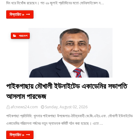
দিন ধরে নিখোঁজ রয়েছেন। গত ২৬ জুলাই প্রতিদিনের মতো মোটরসাইকেল ন…
বিস্তারিত »
সারাদেশ
পাইকগাছায় মৌখালী ইউনাইটেড একাডেমির সভাপতি
আসলাম পারভেজ
afcnews24.com
Sunday, August 02, 2026
পাইকগাছা প্রতিনিধি: খুলনার পাইকগাছা উপজেলার ঐতিহ্যবাহী কে.জি.এইচ.এফ. মৌখালী ইউনাইটেড
একাডেমির পরিচালনা পর্ষদের নতুন অ্যাডহক কমিটি গঠন করা হয়েছে। এতে …
বিস্তারিত »