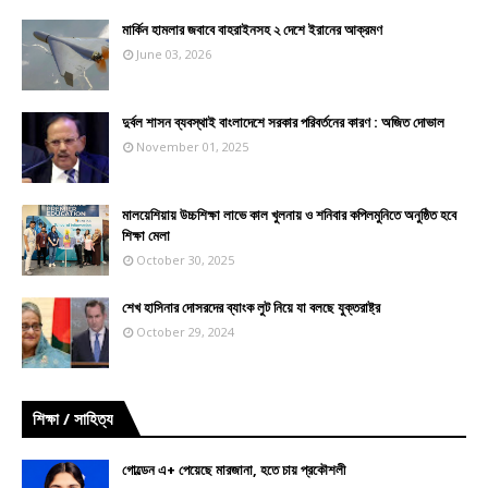
মার্কিন হামলার জবাবে বাহরাইনসহ ২ দেশে ইরানের আক্রমণ
June 03, 2026
দুর্বল শাসন ব্যবস্থাই বাংলাদেশে সরকার পরিবর্তনের কারণ : অজিত দোভাল
November 01, 2025
মালয়েশিয়ায় উচ্চশিক্ষা লাভে কাল খুলনায় ও শনিবার কপিলমুনিতে অনুষ্ঠিত হবে
শিক্ষা মেলা
October 30, 2025
শেখ হাসিনার দোসরদের ব্যাংক লুট নিয়ে যা বলছে যুক্তরাষ্ট্র
October 29, 2024
শিক্ষা / সাহিত্য
গোল্ডেন এ+ পেয়েছে মারজানা, হতে চায় প্রকৌশলী