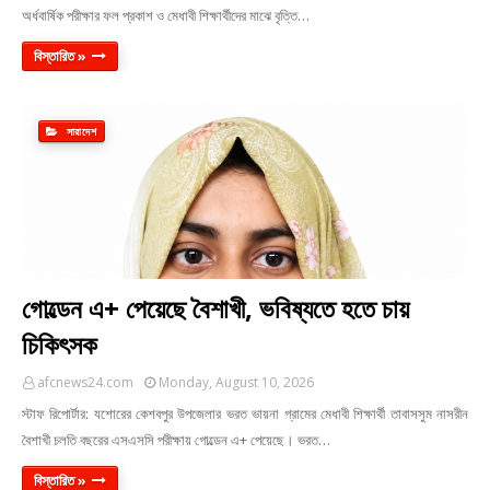
অর্ধবার্ষিক পরীক্ষার ফল প্রকাশ ও মেধাবী শিক্ষার্থীদের মাঝে বৃত্তি…
বিস্তারিত »
সারাদেশ
গোল্ডেন এ+ পেয়েছে বৈশাখী, ভবিষ্যতে হতে চায়
চিকিৎসক
afcnews24.com
Monday, August 10, 2026
স্টাফ রিপোর্টার: যশোরের কেশবপুর উপজেলার ভরত ভায়না গ্রামের মেধাবী শিক্ষার্থী তাবাসসুম নাসরীন
বৈশাখী চলতি বছরের এসএসসি পরীক্ষায় গোল্ডেন এ+ পেয়েছে। ভরত…
বিস্তারিত »