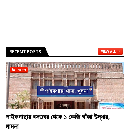
RECENT POSTS
VIEW ALL
সারাদেশ
পাইকগাছায় বসতঘর থেকে ১ কেজি গাঁজা উদ্ধার,
মামলা