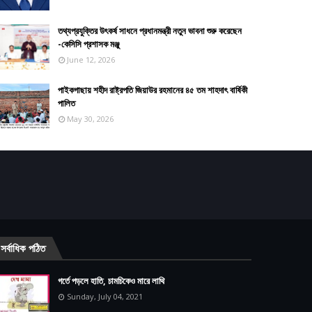
তথ্যপ্রযুক্তির উৎকর্ষ সাধনে প্রধানমন্ত্রী নতুন ভাবনা শুরু করেছেন
-কেসিসি প্রশাসক মঞ্জু
June 12, 2026
পাইকগাছায় শহীদ রাষ্ট্রপতি জিয়াউর রহমানের ৪৫ তম শাহদাৎ বার্ষিকী
পালিত
May 30, 2026
সর্বাধিক পঠিত
গর্তে পড়লে হাতি, চামচিকেও মারে লাথি
Sunday, July 04, 2021