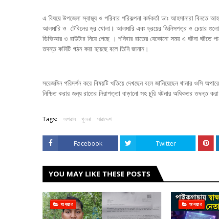
এ বিষয়ে উপজেলা স্বাস্থ্য ও পরিবার পরিকল্পনা কর্মকর্তা ডাঃ আহসানারা বিনতে
আলমারি ও টেবিলের ড্র খোলা। আলমারি এবং ড্রয়ের জিনিসপত্র ও চেয়ার গুলো 
ডিভিআর ও রাউটার নিয়ে গেছে । শনিবার রাতের যেকোনো সময় এ ঘটনা ঘটতে পারে 
তদন্ত কমিটি গঠন করা হয়েছে বলে তিনি জানান।
সরেজমিন পরিদর্শন করে বিষয়টি খতিয়ে দেখছেন বলে জানিয়েছেন থানার ওসি অপার
নিশ্চিত করার জন্য রাতের নিরাপত্তা বাড়ানো সহ চুরি ঘটনার অধিকতর তদন্ত 
Tags:
অপরাধ
খুলনা
সারাদেশ
Facebook
Twitter
YOU MAY LIKE THESE POSTS
অপরাধ
অপরাধ