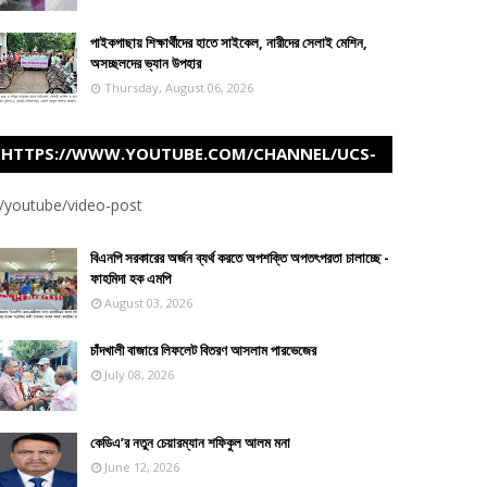
পাইকগাছায় শিক্ষার্থীদের হাতে সাইকেল, নারীদের সেলাই মেশিন,
অসচ্ছলদের ভ্যান উপহার
Thursday, August 06, 2026
HTTPS://WWW.YOUTUBE.COM/CHANNEL/UCS-
U-Z5FIJVAHD460ITOTWW
/youtube/video-post
বিএনপি সরকারের অর্জন ব্যর্থ করতে অপশক্তি অপতৎপরতা চালাচ্ছে -
ফাহমিদা হক এমপি
August 03, 2026
চাঁদখালী বাজারে লিফলেট বিতরণ আসলাম পারভেজের
July 08, 2026
কেডিএ’র নতুন চেয়ারম্যান শফিকুল আলম মনা
June 12, 2026