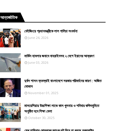
আন্তর্জাতিক
বেইজিংয়ে প্রধানমন্ত্রীকে লাল গালিচা সংবর্ধনা
June 24, 2026
মার্কিন হামলার জবাবে বাহরাইনসহ ২ দেশে ইরানের আক্রমণ
June 03, 2026
দুর্বল শাসন ব্যবস্থাই বাংলাদেশে সরকার পরিবর্তনের কারণ : অজিত
দোভাল
November 01, 2025
মালয়েশিয়ায় উচ্চশিক্ষা লাভে কাল খুলনায় ও শনিবার কপিলমুনিতে
অনুষ্ঠিত হবে শিক্ষা মেলা
October 30, 2025
শেখ হাসিনার দোসরদের ব্যাংক লুট নিয়ে যা বলছে যুক্তরাষ্ট্র