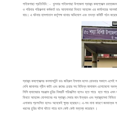
পাইকগাছা প্রতিনিধি : - খুলনার পাইকগাছা উপজেলা স্বাস্থ্য কমপ্লেক্সে রহস্যজন
ও পরিবার পরিকল্পনা কর্মকর্তা ডাঃ আহসানারা বিনতে আহমেদ এর কার্যালয়ের আলমার
যায়। এ ঘটনায় হাসপাতাল কর্তৃপক্ষ থানায় অভিযোগ এবং তদন্ত কমিটি গঠন করেছ
স্বাস্থ্য কমপ্লেক্সের কনসালটেন্ট ডাঃ জহিরুল ইসলাম বলেন রোববার সকালে এস
দেখি জানালার গ্রীল কাটা এবং রুমের চেয়ার সহ বিভিন্ন মালামাল এলোমেলো অবস
সিসি ক্যামেরার সরঞ্জাম চুরির বিষয়টি পরিকল্পিত হলেও হতে পারে হতে পারে এমন ধ
বিনতে আহমেদ যোগদানের পর স্বাস্থ্য সেবার মান উন্নয়ন এবং স্বাস্থ্যসেবা নিশ্চি
এলাকায় প্রশংসিত হলেও অনেকেই ক্ষুব্ধ হয়েছেন। এ-সব নানা কারণে জনবান্ধব স্বা
ধরনের চুরির ঘটনা ঘটতে পারে বলে কেউ কেউ মন্তব্য করেছেন ।