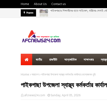
Home
About Us
Contact us
বিএনপি সরকারের অর্জন ব্যর্থ করতে অপশক্তি অপতৎপরতা চ
শিরোনাম
জাতীয়
রাজনীতি
আন্তর্জাতিক
সাক্ষাৎকার
স্বাস্থ্য
Home
সারাদেশ
পাইকগাছা উপজেলা স্বাস্থ্য কর্মকর্তার কার্যালয়ে রহস্যজনক চুরি
পাইকগাছা উপজেলা স্বাস্থ্য কর্মকর্তার কার্য
afcnews24.com
Sunday, April 05, 2026