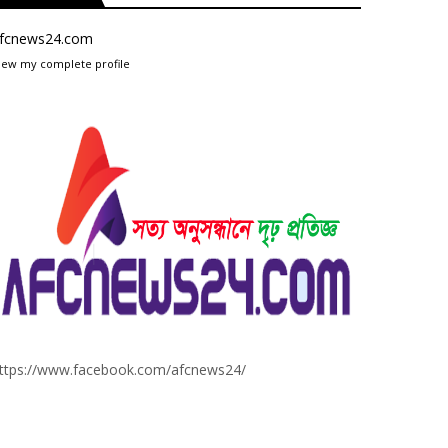
fcnews24.com
iew my complete profile
ttps://www.facebook.com/afcnews24/