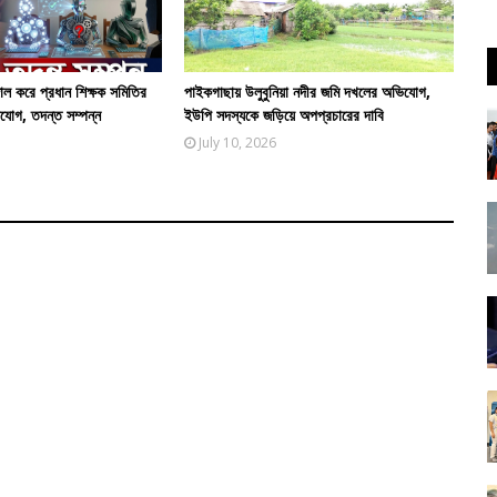
জাল করে প্রধান শিক্ষক সমিতির
পাইকগাছায় উলুবুনিয়া নদীর জমি দখলের অভিযোগ,
িযোগ, তদন্ত সম্পন্ন
ইউপি সদস্যকে জড়িয়ে অপপ্রচারের দাবি
July 10, 2026