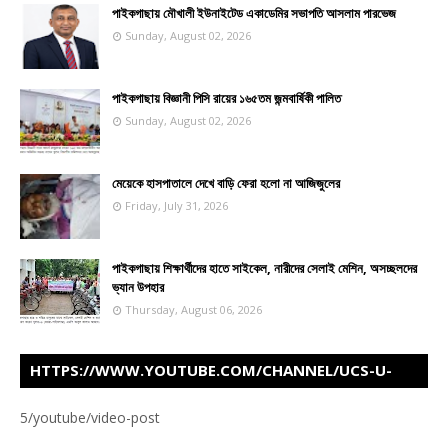
পাইকগাছায় মৌখালী ইউনাইটেড একাডেমির সভাপতি আসলাম পারভেজ
Sunday, August 02, 2026
পাইকগাছায় বিজ্ঞানী পিসি রায়ের ১৬৫তম জন্মবার্ষিকী পালিত
Sunday, August 02, 2026
মেয়েকে হাসপাতালে দেখে বাড়ি ফেরা হলো না আজিজুলের
Friday, July 31, 2026
পাইকগাছায় শিক্ষার্থীদের হাতে সাইকেল, নারীদের সেলাই মেশিন, অসচ্ছলদের
ভ্যান উপহার
Thursday, August 06, 2026
HTTPS://WWW.YOUTUBE.COM/CHANNEL/UCS-U-
Z5FIJVAHD460ITOTWW
5/youtube/video-post