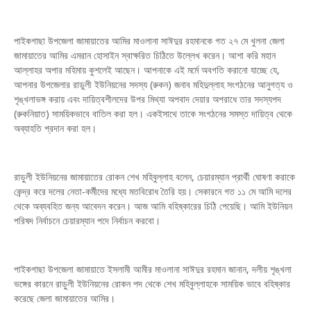
পাইকগাছা উপজেলা জামায়াতের আমির মাওলানা সাঈদুর রহমানকে গত ২৭ মে খুলনা জেলা
জামায়াতের আমির এমরান হোসাইন স্বাক্ষরিত চিঠিতে উল্লেখ করেন। আশা করি মহান
আল্লাহর অপার মহিমায় কুশলেই আছেন। আপনাকে এই মর্মে অবগতি করানো যাচ্ছে যে,
আপনার উপজেলার রাডুলী ইউনিয়নের সদস্য (রুকন) জনাব মহিদুল্লাহ সংগঠনের আনুগত্য ও
শৃঙ্খলাভঙ্গ করায় এবং দায়িত্বশীলদের উপর মিথ্যা অপবাদ দেয়ার অপরাধে তার সদস্যপদ
(রুকনিয়াত) সাময়িকভাবে বাতিল করা হল। একইসাথে তাকে সংগঠনের সমস্ত দায়িত্ব থেকে
অব্যাহতি প্রদান করা হল।
রাড়ুলী ইউনিয়নের জামায়াতের রোকন শেখ মহিবুল্লাহ বলেন, চেয়ারম্যান প্রার্থী ঘোষণা করাকে
কেন্দ্র করে দলের নেতা-কর্মীদের মধ্যে মতবিরোধ তৈরি হয়। সেকারনে গত ১১ মে আমি দলের
থেকে অব্যবহিত জন্য আবেদন করেন। আজ আমি বহিষ্কারের চিঠি পেয়েছি। আমি ইউনিয়ন
পরিষদ নির্বাচনে চেয়ারম্যান পদে নির্বাচন করবো।
পাইকগাছা উপজেলা জামায়াতে ইসলামী আমীর মাওলানা সাঈদুর রহমান জানান, দলীয় শৃঙ্খলা
ভঙ্গের কারনে রাড়ুলী ইউনিয়নের রোকন পদ থেকে শেখ মহিবুল্লাহকে সাময়িক ভাবে বহিষ্কার
করেছে জেলা জামায়াতের আমির।