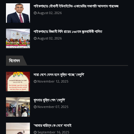
পাইকগাছায় মৌখালী ইউনাইটেড একাডেমির সভাপতি আসলাম পারভেজ
August 02, 2026
পাইকগাছায় বিজ্ঞানী পিসি রায়ের ১৬৫তম জন্মবার্ষিকী পালিত
August 02, 2026
বিনোদন
সারা দেশে যেসব হলে মুক্তি পাচ্ছে ‘দেলুপি’
November 12, 2025
খুলনায় মুক্তি পেল ‘দেলুপি’
November 07, 2025
'আমার দায়িত্ব কে নেবে' সানাই
September 16, 2025