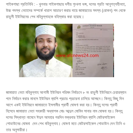
পাইকগাছা প্রতিনিধি : - খুলনার পাইকগাছায় দলীয় শৃংখলা ভঙ্গ, দলের প্রতি আনুগত্যহীনতা,
উচ্চ পদস্থ নেতাদের সম্পর্কে খারাপ আচারণ করার দায়ে জামায়তের সদস্য (রোকন) পদ থেকে
রাড়ুলী ইউনিয়নের শেখ মহিবুল্লাহকে বহিস্কার করা হয়েছে।
জামায়াত নেতা মহিবুল্লাহ আগামী ইউনিয়ন পরিষদ নির্বাচনে ৮ নং রাড়ুলী ইউনিয়নে চেয়ারম্যান
পদে নির্বাচন করার মানসে ইউনিয়ন ব্যাপি প্রচার প্রচারনা চালিয়ে আসছন। কিন্তু কিছু দিন
আগে একই ইউনিয়নে জামায়াতে ইসলামীর প্রার্থী ঘোষণা করা হয়। কিন্তু দলের প্রার্থী
হিসেবে জামায়াত নেতা সহকারী অধ্যাপক মোঃ আব্দুল মোমিন সানার নাম ঘোষনা হয়। কিন্তু
দলের সিদ্ধান্ত নামেনে ঈদুল আযহার পরদিন শুক্রবার ইউনিয়ন ব্যাপি মোটরসাইকেল
শোডাউনের ঘোষনা দেন শেখ মহিবুল্লাহ। ঘোষণা মতে মোটরসাইকেল শোডাউন দেন তিনি ও
তার অনুসারীরা।