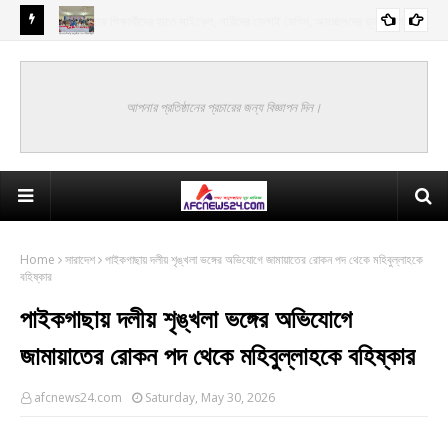
ভ্যান উপহার
বিএনপি সরকারের অর্জন ব্যর্থ করতে অপশক্তি অপতৎপরতা চালাচ্ছে - ফাহমিদা হক এমপি
খুলনা
আপনার প্রতিষ্ঠানের প্রচারের জন্য বিজ্ঞাপন দিন।
Home
সারাদেশ
পাইকগাছায় দলীয় শৃঙ্খলা ভঙ্গের অভিযোগে জামায়াতের রোকন পদ থেকে মহিবুল্লাহকে
বহিষ্কার
পাইকগাছায় দলীয় শৃঙ্খলা ভঙ্গের অভিযোগে
জামায়াতের রোকন পদ থেকে মহিবুল্লাহকে বহিষ্কার
afcnews24.com
Saturday, May 30, 2026