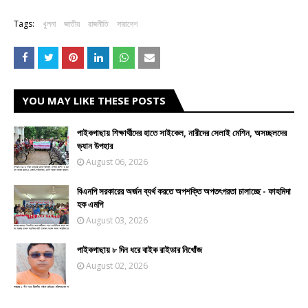
Tags:
খুলনা
জাতীয়
রাজনীতি
সারাদেশ
YOU MAY LIKE THESE POSTS
পাইকগাছায় শিক্ষার্থীদের হাতে সাইকেল, নারীদের সেলাই মেশিন, অসচ্ছলদের
ভ্যান উপহার
August 06, 2026
বিএনপি সরকারের অর্জন ব্যর্থ করতে অপশক্তি অপতৎপরতা চালাচ্ছে - ফাহমিদা
হক এমপি
August 03, 2026
পাইকগাছায় ৮ দিন ধরে বাইক রাইডার নিখোঁজ
August 02, 2026