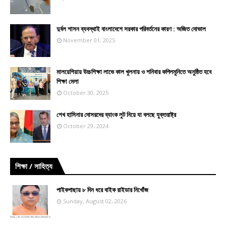
দুর্বল শাসন ব্যবস্থাই বাংলাদেশে সরকার পরিবর্তনের কারণ : অজিত দোভাল
November 01, 2025
মালয়েশিয়ায় উচ্চশিক্ষা লাভে কাল খুলনায় ও শনিবার কপিলমুনিতে অনুষ্ঠিত হবে
শিক্ষা মেলা
October 30, 2025
শেখ হাসিনার দোসরদের ব্যাংক লুট নিয়ে যা বলছে যুক্তরাষ্ট্র
October 29, 2024
শিক্ষা / সাহিত্য
পাইকগাছায় ৮ দিন ধরে বাইক রাইডার নিখোঁজ
Sunday, August 02, 2026