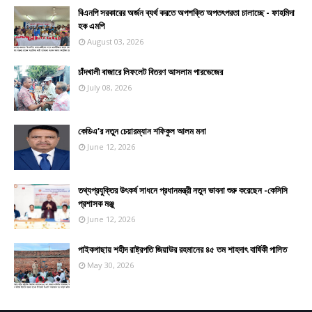
বিএনপি সরকারের অর্জন ব্যর্থ করতে অপশক্তি অপতৎপরতা চালাচ্ছে - ফাহমিদা
হক এমপি
August 03, 2026
চাঁদখালী বাজারে লিফলেট বিতরণ আসলাম পারভেজের
July 08, 2026
কেডিএ’র নতুন চেয়ারম্যান শফিকুল আলম মনা
June 12, 2026
তথ্যপ্রযুক্তির উৎকর্ষ সাধনে প্রধানমন্ত্রী নতুন ভাবনা শুরু করেছেন -কেসিসি
প্রশাসক মঞ্জু
June 12, 2026
পাইকগাছায় শহীদ রাষ্ট্রপতি জিয়াউর রহমানের ৪৫ তম শাহদাৎ বার্ষিকী পালিত
May 30, 2026