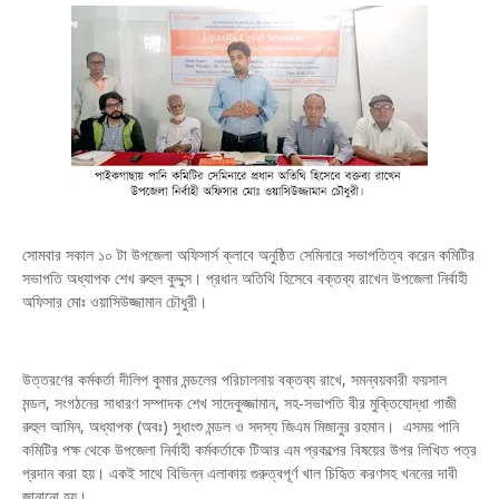
সোমবার সকাল ১০ টা উপজেলা অফিসার্স ক্লাবে অনুষ্ঠিত সেমিনারে সভাপতিত্ব করেন কমিটির
সভাপতি অধ্যাপক শেখ রুহুল কুদ্দুস। প্রধান অতিথি হিসেবে বক্তব্য রাখেন উপজেলা নির্বাহী
অফিসার মোঃ ওয়াসিউজ্জামান চৌধুরী।
উত্তরণের কর্মকর্তা দীলিপ কুমার মন্ডলের পরিচালনায় বক্তব্য রাখে, সমন্বয়কারী ফয়সাল
মন্ডল, সংগঠনের সাধারণ সম্পাদক শেখ সাদেকুজ্জামান, সহ-সভাপতি বীর মুক্তিযোদ্ধা গাজী
রুহুল আমিন, অধ্যাপক (অবঃ) সুধাংশু মন্ডল ও সদস্য জিএম মিজানুর রহমান। এসময় পানি
কমিটির পক্ষ থেকে উপজেলা নির্বাহী কর্মকর্তাকে টিআর এম প্রকল্পের বিষয়ের উপর লিখিত পত্র
প্রদান করা হয়। একই সাথে বিভিন্ন এলাকায় গুরুত্বপূর্ণ খাল চিহৃিত করণসহ খননের দাবী
জানানো হয়।