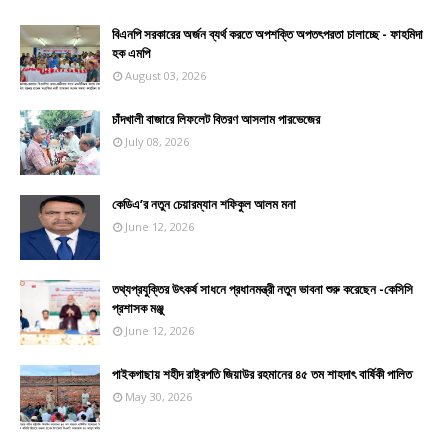
বিএনপি সরকারের অর্জন ব্যর্থ করতে অপশক্তি অপতৎপরতা চালাচ্ছে - ফাহমিদা
হক এমপি
August 03, 2026
চাঁদখালী বাজারে লিফলেট বিতরণ আসলাম পারভেজের
July 08, 2026
কেডিএ’র নতুন চেয়ারম্যান শফিকুল আলম মনা
June 12, 2026
তথ্যপ্রযুক্তির উৎকর্ষ সাধনে প্রধানমন্ত্রী নতুন ভাবনা শুরু করেছেন -কেসিসি
প্রশাসক মঞ্জু
June 12, 2026
পাইকগাছায় শহীদ রাষ্ট্রপতি জিয়াউর রহমানের ৪৫ তম শাহদাৎ বার্ষিকী পালিত
May 30, 2026