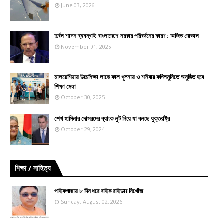
June 03, 2026
দুর্বল শাসন ব্যবস্থাই বাংলাদেশে সরকার পরিবর্তনের কারণ : অজিত দোভাল
November 01, 2025
মালয়েশিয়ায় উচ্চশিক্ষা লাভে কাল খুলনায় ও শনিবার কপিলমুনিতে অনুষ্ঠিত হবে
শিক্ষা মেলা
October 30, 2025
শেখ হাসিনার দোসরদের ব্যাংক লুট নিয়ে যা বলছে যুক্তরাষ্ট্র
October 29, 2024
শিক্ষা / সাহিত্য
পাইকগাছায় ৮ দিন ধরে বাইক রাইডার নিখোঁজ
Sunday, August 02, 2026