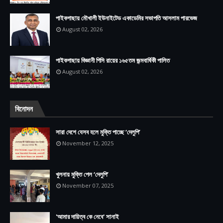
পাইকগাছায় মৌখালী ইউনাইটেড একাডেমির সভাপতি আসলাম পারভেজ
August 02, 2026
পাইকগাছায় বিজ্ঞানী পিসি রায়ের ১৬৫তম জন্মবার্ষিকী পালিত
August 02, 2026
বিনোদন
সারা দেশে যেসব হলে মুক্তি পাচ্ছে ‘দেলুপি’
November 12, 2025
খুলনায় মুক্তি পেল ‘দেলুপি’
November 07, 2025
'আমার দায়িত্ব কে নেবে' সানাই