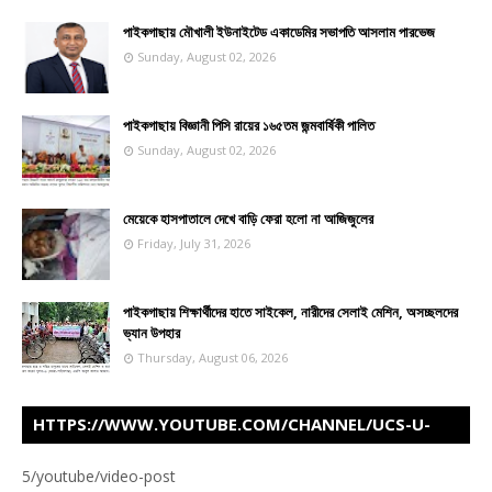
পাইকগাছায় মৌখালী ইউনাইটেড একাডেমির সভাপতি আসলাম পারভেজ
Sunday, August 02, 2026
পাইকগাছায় বিজ্ঞানী পিসি রায়ের ১৬৫তম জন্মবার্ষিকী পালিত
Sunday, August 02, 2026
মেয়েকে হাসপাতালে দেখে বাড়ি ফেরা হলো না আজিজুলের
Friday, July 31, 2026
পাইকগাছায় শিক্ষার্থীদের হাতে সাইকেল, নারীদের সেলাই মেশিন, অসচ্ছলদের
ভ্যান উপহার
Thursday, August 06, 2026
HTTPS://WWW.YOUTUBE.COM/CHANNEL/UCS-U-
Z5FIJVAHD460ITOTWW
5/youtube/video-post