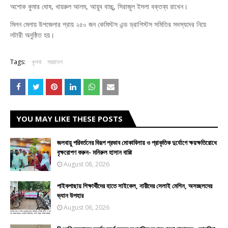
অশোক কুমার ঘোষ, খায়রুল আলম, আয়ুব বাচ্চু, সিরাজুল ইসলা বক্তব্য রাখেন।
মিলন মেলায় উপজেলার প্রায় ২৫০ জন কেমিস্টস এন্ড ড্রাগিস্টস সমিতির সদস্যদের নিয়ে
লটারী অনুষ্ঠিত হয়।
Tags:
খুলনা
সারাদেশ
YOU MAY LIKE THESE POSTS
জলবায়ু পরিবর্তনের বিরূপ প্রভাব মোকাবিলায় ও প্রাকৃতিক দুর্যোগে ক্ষয়ক্ষতিরোধে
বৃক্ষরোপণ করুন- মনিরুল হাসান বাপ্পি
August 08, 2026
পাইকগাছায় শিক্ষার্থীদের হাতে সাইকেল, নারীদের সেলাই মেশিন, অসচ্ছলদের
ভ্যান উপহার
August 06, 2026