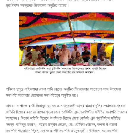
ড্রাগিস্টস সদস্যদের মিলনমেলা অনুষ্ঠিত হয়েছে।
শনিবার দুপুরে পাইকগাছা লোনা পানি কেন্দ্রে অনুষ্ঠিত মিলনমেলার আলোচনা সভা উপজেলা
সভাপতি আনোয়ার হোসেনের সভাপতিত্বে অনুষ্ঠিত হয়।
সাধারণ সম্পাদক কাজী মিজানুর হোসেন ও সমন্বয়কারী আব্দুর রাজ্জাক বুলির সঞ্চালনায় প্রধান
অতিথি হিসেবে বক্তব্য রাখেন খুলনা জেলা কেমিস্টস এন্ড ড্রাগিস্টস সমিতির সভাপতি মাহতাব
আহম্মেদ। বিশেষ অতিথি হিসেবে উপস্থিত ছিলেন জেলা কেমিস্ট এন্ড ড্রাগিস্টস সমিতির
সদস্য হাফিজুর রহমান, আব্দুল মান্নান মোড়ল, মোঃ তৌফিক হোসেন, রুপসা উপজেলা
সভাপতি শাহজাহান প্রিন্স, হেরাজ মার্কেট সভাপতি মাহমুদুন্নবী। উপজেলা সহ-সভাপতি