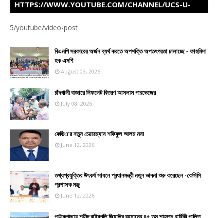
HTTPS://WWW.YOUTUBE.COM/CHANNEL/UCS-U-
Z5FIJVAHD460ITOTWW
5/youtube/video-post
বিএনপি সরকারের অর্জন ব্যর্থ করতে অপশক্তি অপতৎপরতা চালাচ্ছে - ফাহমিদা
হক এমপি
August 03, 2026
চাঁদখালী বাজারে লিফলেট বিতরণ আসলাম পারভেজের
July 08, 2026
কেডিএ’র নতুন চেয়ারম্যান শফিকুল আলম মনা
June 12, 2026
তথ্যপ্রযুক্তির উৎকর্ষ সাধনে প্রধানমন্ত্রী নতুন ভাবনা শুরু করেছেন -কেসিসি
প্রশাসক মঞ্জু
June 12, 2026
পাইকগাছায় শহীদ রাষ্ট্রপতি জিয়াউর রহমানের ৪৫ তম শাহদাৎ বার্ষিকী পালিত